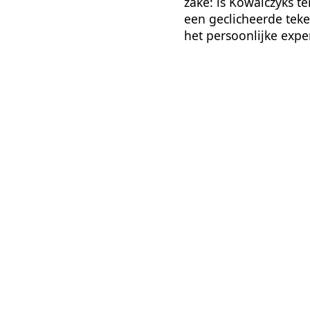
zake: is Kowalczyks t
een geclicheerde tek
het persoonlijke exp