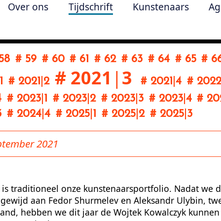
Over ons
Tijdschrift
Kunstenaars
Ag
58
# 59
# 60
# 61
# 62
# 63
# 64
# 65
# 6
# 2021
|
3
1
# 2021
|
2
# 2021
|
4
# 202
4
# 2023
|
1
# 2023
|
2
# 2023
|
3
# 2023
|
4
# 20
3
# 2024
|
4
# 2025
|
1
# 2025
|
2
# 2025
|
3
eptember 2021
 traditioneel onze kunstenaarsportfolio. Nadat we d
 gewijd aan Fedor Shurmelev en Aleksandr Ulybin, tw
land, hebben we dit jaar de Wojtek Kowalczyk kunnen 