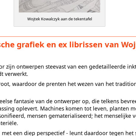
Wojtek Kowalczyk aan de tekentafel
sche grafiek en ex librissen van Wo
or zijn ontwerpen steevast van een gedetailleerde ink
dt verwerkt.
groot, waardoor de prenten het wezen van het traditi
peelse fantasie van de ontwerper op, die telkens bevr
assing oplevert. Machines komen tot leven, planten 
nifieerd, mensen gematerialiseerd; het menselijke v
teriële.
 met een diep perspectief - leunt daardoor tegen het 