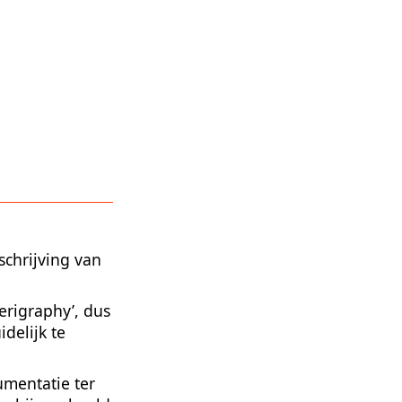
schrijving van
erigraphy’, dus
delijk te
umentatie ter