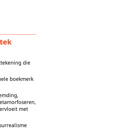
jtek
ttekening die
onele boekmerk
eemding,
metamorfoseren,
ervloeit met
surrealisme