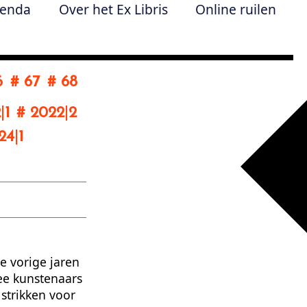
enda
Over het Ex Libris
Online ruilen
6
# 67
# 68
2
|
1
# 2022
|
2
24
|
1
e vorige jaren
ee kunstenaars
strikken voor