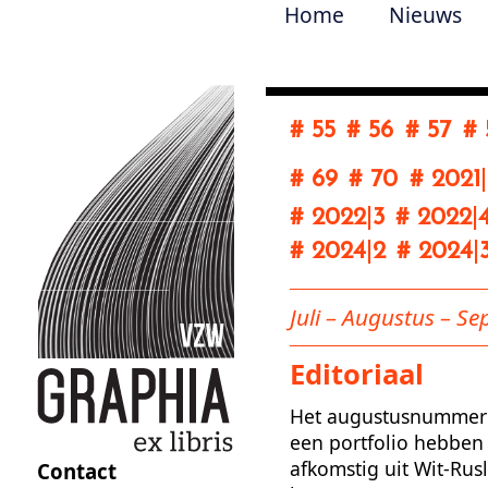
Home
Nieuws
# 55
# 56
# 57
# 
# 69
# 70
# 2021
|
# 2022
|
3
# 2022
|
# 2024
|
2
# 2024
|
Juli – Augustus – S
Editoriaal
Het augustusnummer is
een portfolio hebben
afkomstig uit Wit-Rus
Contact