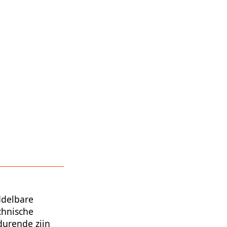
ddelbare
chnische
durende zijn