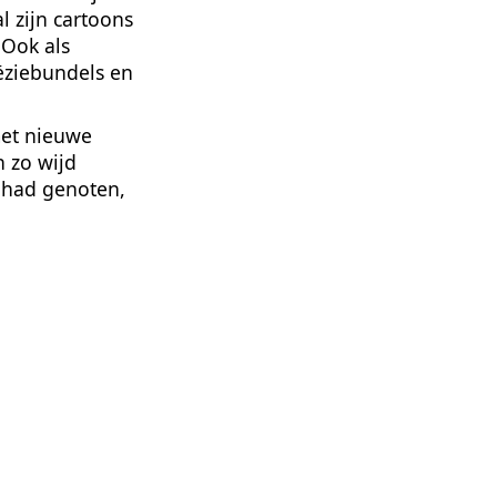
l zijn cartoons
 Ook als
ëziebundels en
met nieuwe
 zo wijd
g had genoten,